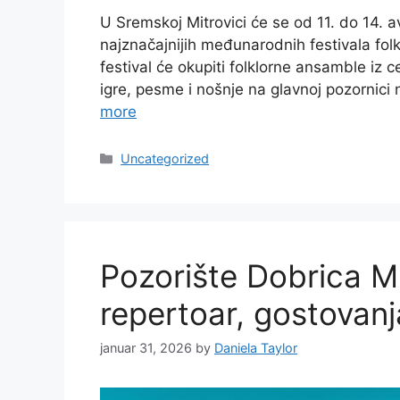
U Sremskoj Mitrovici će se od 11. do 14. 
najznačajnijih međunarodnih festivala folkl
festival će okupiti folklorne ansamble iz c
igre, pesme i nošnje na glavnoj pozornici
more
Categories
Uncategorized
Pozorište Dobrica Mi
repertoar, gostovanj
januar 31, 2026
by
Daniela Taylor