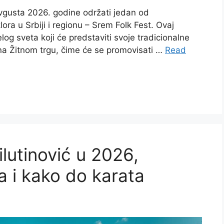
avgusta 2026. godine održati jedan od
ora u Srbiji i regionu – Srem Folk Fest. Ovaj
elog sveta koji će predstaviti svoje tradicionalne
 na Žitnom trgu, čime će se promovisati …
Read
lutinović u 2026,
a i kako do karata