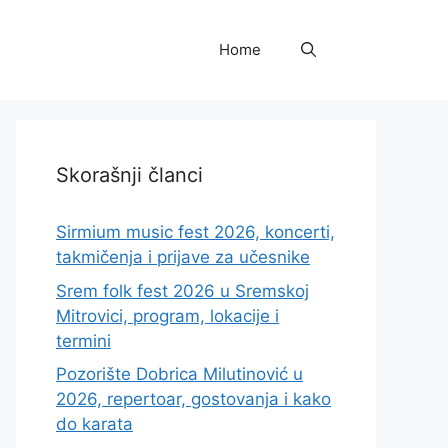
Home
Skorašnji članci
Sirmium music fest 2026, koncerti,
takmičenja i prijave za učesnike
Srem folk fest 2026 u Sremskoj
Mitrovici, program, lokacije i
termini
Pozorište Dobrica Milutinović u
2026, repertoar, gostovanja i kako
do karata