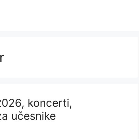
r
026, koncerti,
 za učesnike