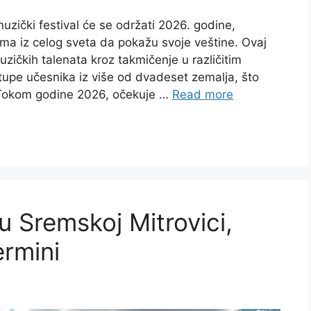
zički festival će se održati 2026. godine,
ma iz celog sveta da pokažu svoje veštine. Ovaj
uzičkih talenata kroz takmičenje u različitim
astupe učesnika iz više od dvadeset zemalja, što
 Tokom godine 2026, očekuje …
Read more
u Sremskoj Mitrovici,
ermini