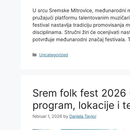
U srcu Sremske Mitrovice, međunarodni mu
pružajući platformu talentovanim muzičari
festival nastavlja tradiciju promovisanja m
disciplinama. Stručni žiri će ocenjivati n
potvrđuje međunarodni značaj festivala.
Categories
Uncategorized
Srem folk fest 2026 
program, lokacije i t
februar 1, 2026
by
Daniela Taylor