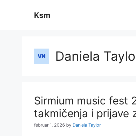
Skip
to
Ksm
content
Daniela Taylo
Sirmium music fest 2
takmičenja i prijave
februar 1, 2026
by
Daniela Taylor